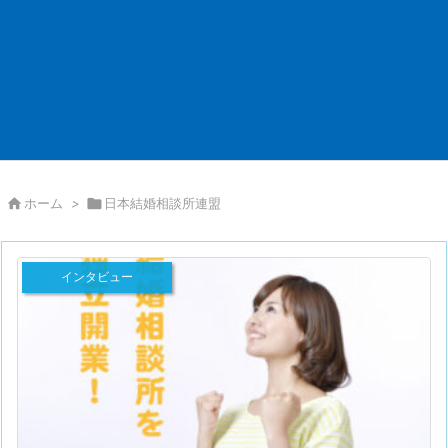

ホーム
>

日本結婚相談所連盟
インタビュー