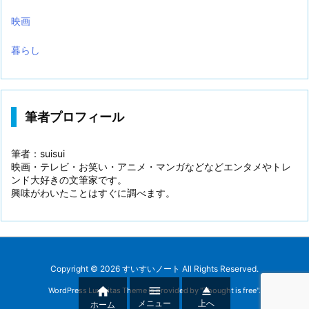
映画
暮らし
筆者プロフィール
筆者：suisui
映画・テレビ・お笑い・アニメ・マンガなどなどエンタメやトレ
ンド大好きの文筆家です。
興味がわいたことはすぐに調べます。
Copyright ©
2026
すいすいノート
All Rights Reserved.



WordPress Luxeritas Theme is provided by "
Thought is free
".
メニュー
上へ
ホーム