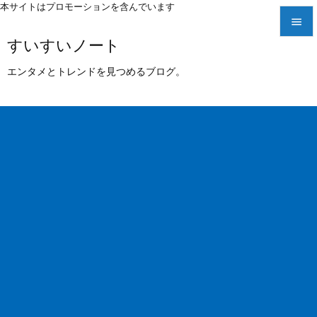
本サイトはプロモーションを含んでいます

すいすいノート

メニュ
エンタメとトレンドを見つめるブログ。

サイド

前へ

次へ

検索