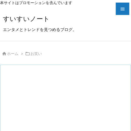
本サイトはプロモーションを含んでいます

すいすいノート

メニュ
エンタメとトレンドを見つめるブログ。

サイド


ホーム
>

お笑い
前へ

次へ

検索