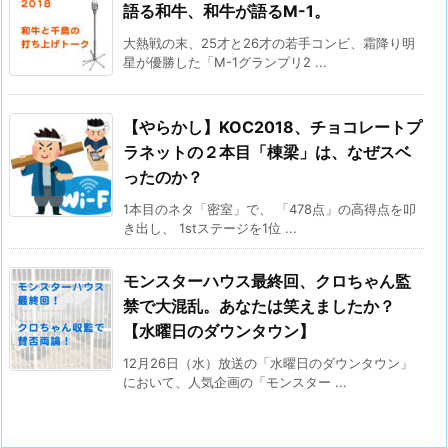
語る和牛、和牛が語るM-1。
大熱戦の末、25才と26才の若手コンビ、霜降り明
星が優勝した「M-1グランプリ2 ...
【やらかし】KOC2018、チョコレートプ
ラネットの２本目「棟梁」は、なぜスベ
ったのか？
1本目のネタ「密室」で、 「478点」の高得点を叩
き出し、 1stステージを1位 ...
モンスターハウス最終回、クロちゃん監
禁で大混乱。あなたは笑えましたか？
【水曜日のダウンタウン】
12月26日（水）放送の「水曜日のダウンタウン」
において、人気企画の「モンスター ...