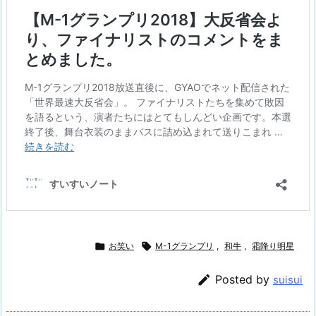

お笑い

M-1グランプリ
,
和牛
,
霜降り明星

Posted by
suisui