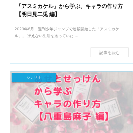
「アスミカケル」から学ぶ、キャラの作り方
【明日見二兎 編】
2023年6月、週刊少年ジャンプで連載開始した「アスミカケ
ル」。 冴えない生活を送っていた ...
記事を読む
シナリオ